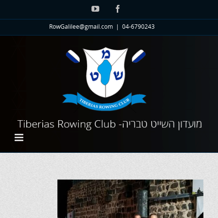
לג
YouTube
Facebook
תוכן
RowGalilee@gmail.com
|
04-6790243