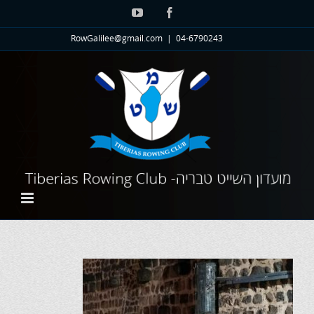
לג
YouTube
Facebook
תוכן
RowGalilee@gmail.com
|
04-6790243