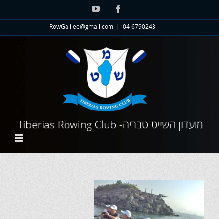
לג
YouTube
Facebook
תוכן
RowGalilee@gmail.com
|
04-6790243