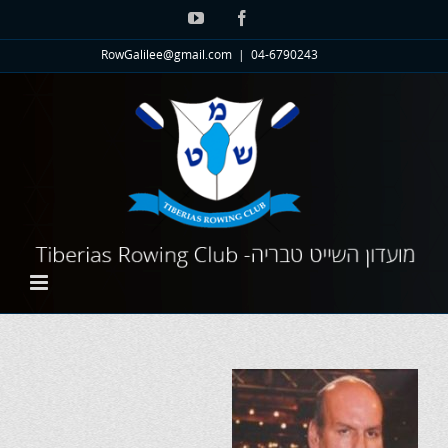
לג
YouTube
Facebook
תוכן
RowGalilee@gmail.com
|
04-6790243