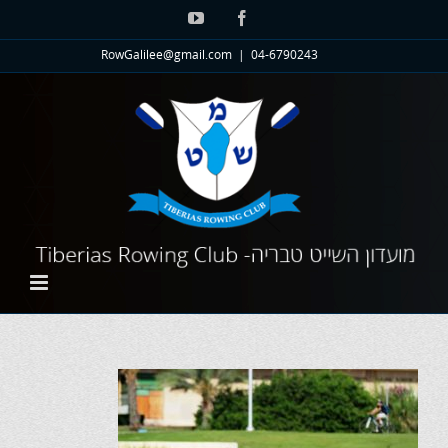
לג
YouTube
Facebook
תוכן
RowGalilee@gmail.com
|
04-6790243