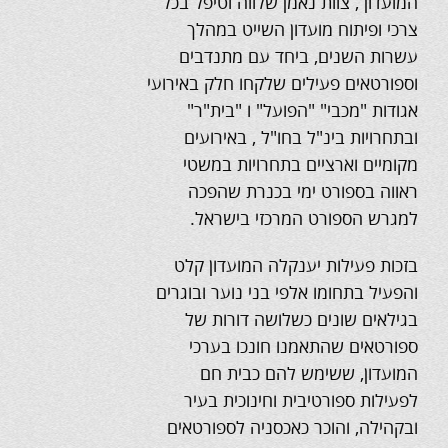
המועדון , צוות נאמן שלווה וטיפל בכל
צרכי ופיתוח מועדון השייט במהלך
עשרות השנים, ביחד עם מתנדבים
וספורטאים פעילים שלקחו חלק באירועי
אגודות "מכבי" "הפועל" ו "בית"ר"
ובתחרויות בינ"ל בחו"ל , באירועים
מקומיים וארציים בתחרויות במשטי
ראווה בספורט ימי בכנרת שהפכה
למגרש הספורט המרכזי בישראל.
בזכות פעילות יענקלה המועדון קלט
והפעיל בתחומו אלפי בני נוער ובוגרים
בגילאים שונים כשלושה דורות של
ספורטאים שהתאמנו חונכו בערכי
המועדון, ששימש להם כבית חם
לפעילות ספורטיבית וחינוכית בעיר
ובקהילה, והוכר כאכסניה לספורטאים