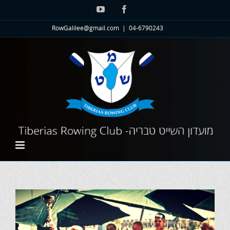
לג
YouTube
Facebook
תוכן
RowGalilee@gmail.com
|
04-6790243