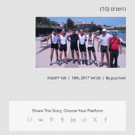
הישגים (10)
על
guyshabi
By
|
פברואר 18th, 2017
|
סגור לתגובות
הישגים
(10)
Share This Story, Choose Your Platform!
X
Facebook
Reddit
LinkedIn
Tumblr
Pinterest
Vk
כתובת
דואר
אלקטרוני