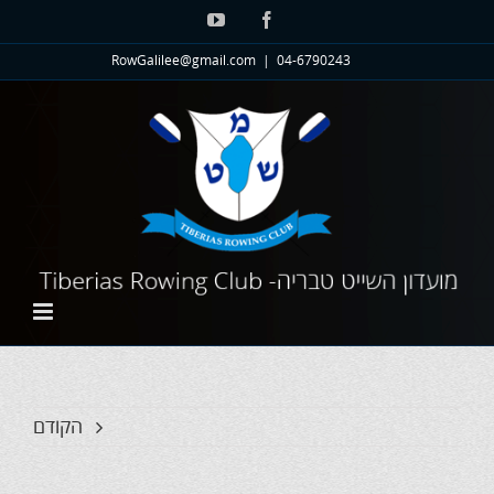
לג
YouTube
Facebook
תוכן
RowGalilee@gmail.com
|
04-6790243
הקודם