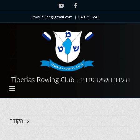
לג
YouTube
Facebook
תוכן
RowGalilee@gmail.com
|
04-6790243
הקודם